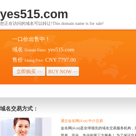
yes515.com
您正在访问的域名可以转让!This domain name is for sale!
一口价出售中！
域名
yes515.com
Domain Name:
售价
CNY 7797.00
Listing Price:
立即购买
BUY NOW
>>
>>
域名交易方式：
通过金名网(4.cn) 中介交易
金名网(4.cn)是全球领先的域名交易服务机
简单、安全、专业的第三方服务！ 为了保证交