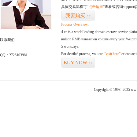
具体交易流程可
“点击这里”
查看或咨询support@
我要购买
>>
Process Overview:
4.cn is a world leading domain escrow service plat
million RMB transaction volume every year. We promi
联系我们
5 workdays.
For detailed process, you can
“visit here”
or contact
QQ：2726103981
BUY NOW
>>
Copyright © 1998 -2025 www