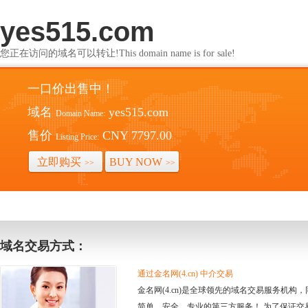
yes515.com
您正在访问的域名可以转让!This domain name is for sale!
一口价出售中！
域名
yes515.com
Domain Name:
售价
CNY 7797.00
Listing Price:
立即购买
BUY NOW
>>
>>
域名交易方式：
通过金名网(4.cn) 中介交易
金名网(4.cn)是全球领先的域名交易服务机
简单、安全、专业的第三方服务！ 为了保证交