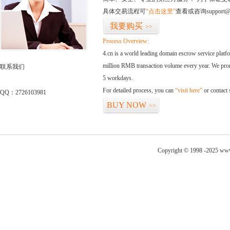
具体交易流程可
“点击这里”
查看或咨询support@
我要购买
>>
Process Overview:
4.cn is a world leading domain escrow service plat
million RMB transaction volume every year. We promi
联系我们
5 workdays.
For detailed process, you can
“visit here”
or contact
QQ：2726103981
BUY NOW
>>
Copyright © 1998 -2025 www