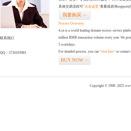
具体交易流程可
“点击这里”
查看或咨询support@
我要购买
>>
Process Overview:
4.cn is a world leading domain escrow service plat
million RMB transaction volume every year. We promi
联系我们
5 workdays.
For detailed process, you can
“visit here”
or contact
QQ：2726103981
BUY NOW
>>
Copyright © 1998 -2025 www