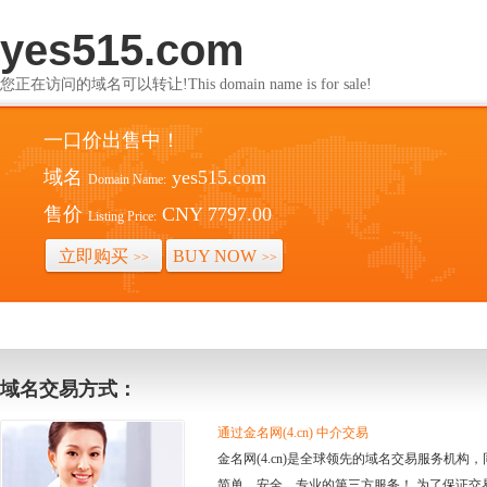
yes515.com
您正在访问的域名可以转让!This domain name is for sale!
一口价出售中！
域名
yes515.com
Domain Name:
售价
CNY 7797.00
Listing Price:
立即购买
BUY NOW
>>
>>
域名交易方式：
通过金名网(4.cn) 中介交易
金名网(4.cn)是全球领先的域名交易服务机
简单、安全、专业的第三方服务！ 为了保证交