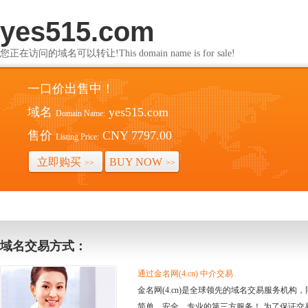
yes515.com
您正在访问的域名可以转让!This domain name is for sale!
一口价出售中！
域名
yes515.com
Domain Name:
售价
CNY 7797.00
Listing Price:
立即购买
BUY NOW
>>
>>
域名交易方式：
通过金名网(4.cn) 中介交易
金名网(4.cn)是全球领先的域名交易服务机
简单、安全、专业的第三方服务！ 为了保证交