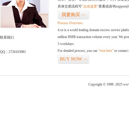
具体交易流程可
“点击这里”
查看或咨询support@
我要购买
>>
Process Overview:
4.cn is a world leading domain escrow service plat
million RMB transaction volume every year. We promi
联系我们
5 workdays.
For detailed process, you can
“visit here”
or contact
QQ：2726103981
BUY NOW
>>
Copyright © 1998 -2025 www