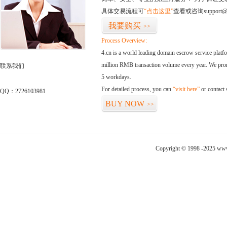
具体交易流程可
“点击这里”
查看或咨询support@
我要购买
>>
Process Overview:
4.cn is a world leading domain escrow service plat
million RMB transaction volume every year. We promi
联系我们
5 workdays.
For detailed process, you can
“visit here”
or contact
QQ：2726103981
BUY NOW
>>
Copyright © 1998 -2025 www