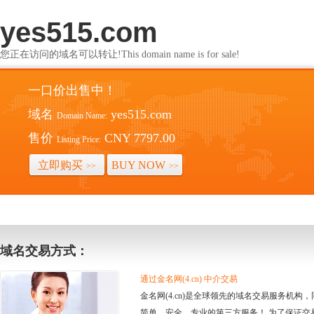
yes515.com
您正在访问的域名可以转让!This domain name is for sale!
一口价出售中！
域名
yes515.com
Domain Name:
售价
CNY 7797.00
Listing Price:
立即购买
BUY NOW
>>
>>
域名交易方式：
通过金名网(4.cn) 中介交易
金名网(4.cn)是全球领先的域名交易服务机
简单、安全、专业的第三方服务！ 为了保证交