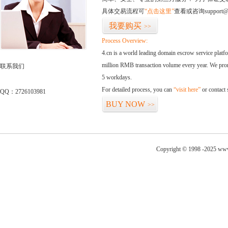
具体交易流程可
“点击这里”
查看或咨询support@
我要购买
>>
Process Overview:
4.cn is a world leading domain escrow service plat
million RMB transaction volume every year. We promi
联系我们
5 workdays.
For detailed process, you can
“visit here”
or contact
QQ：2726103981
BUY NOW
>>
Copyright © 1998 -2025 www