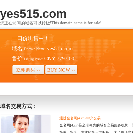
yes515.com
您正在访问的域名可以转让!This domain name is for sale!
一口价出售中！
域名
yes515.com
Domain Name:
售价
CNY 7797.00
Listing Price:
立即购买
BUY NOW
>>
>>
域名交易方式：
通过金名网(4.cn) 中介交易
金名网(4.cn)是全球领先的域名交易服务机
简单、安全、专业的第三方服务！ 为了保证交