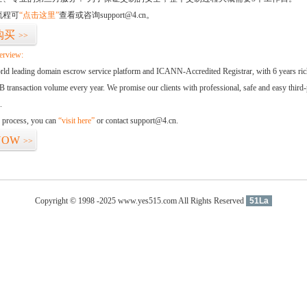
流程可
“点击这里”
查看或咨询support@4.cn。
购买
>>
erview:
orld leading domain escrow service platform and ICANN-Accredited Registrar, with 6 years ri
 transaction volume every year. We promise our clients with professional, safe and easy third-
.
d process, you can
“visit here”
or contact support@4.cn.
NOW
>>
Copyright © 1998 -2025 www.yes515.com All Rights Reserved
51La