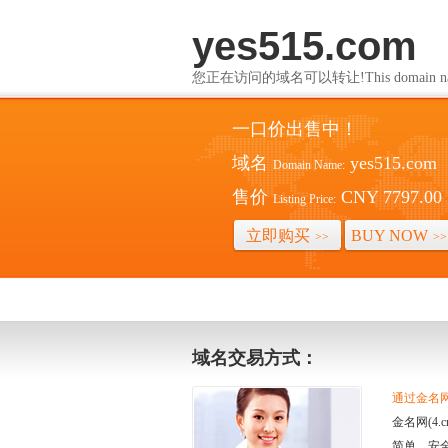
yes515.com
您正在访问的域名可以转让!This domain name i
一口价出售中！
域名
yes515.com
Domain Name:
售价
CNY 7797.00
Listing Price:
立即购买
BUY NOW
>>
>>
域名交易方式：
通过金名网(
金名网(4
简单、安