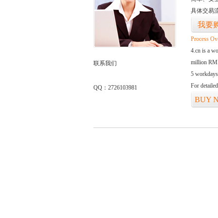
具体交易
我要
Process Ov
4.cn is a w
million RMB
联系我们
5 workdays
For detaile
QQ：2726103981
BUY 