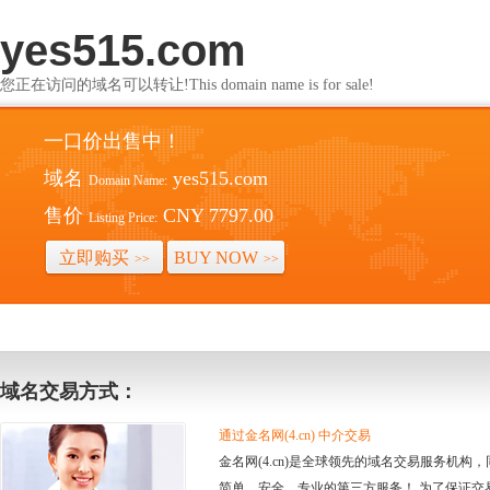
yes515.com
您正在访问的域名可以转让!This domain name is for sale!
一口价出售中！
域名
yes515.com
Domain Name:
售价
CNY 7797.00
Listing Price:
立即购买
BUY NOW
>>
>>
域名交易方式：
通过金名网(4.cn) 中介交易
金名网(4.cn)是全球领先的域名交易服务机
简单、安全、专业的第三方服务！ 为了保证交