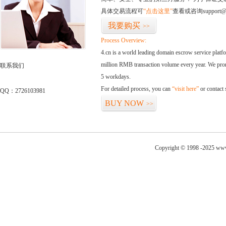
具体交易流程可
“点击这里”
查看或咨询support@
我要购买
>>
Process Overview:
4.cn is a world leading domain escrow service plat
million RMB transaction volume every year. We promi
联系我们
5 workdays.
For detailed process, you can
“visit here”
or contact
QQ：2726103981
BUY NOW
>>
Copyright © 1998 -2025 www