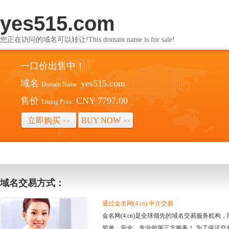
yes515.com
您正在访问的域名可以转让!This domain name is for sale!
一口价出售中！
域名
yes515.com
Domain Name:
售价
CNY 7797.00
Listing Price:
立即购买
BUY NOW
>>
>>
域名交易方式：
通过金名网(4.cn) 中介交易
金名网(4.cn)是全球领先的域名交易服务机
简单、安全、专业的第三方服务！ 为了保证交