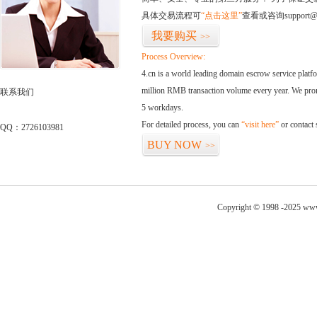
具体交易流程可
“点击这里”
查看或咨询support@
我要购买
>>
Process Overview:
4.cn is a world leading domain escrow service plat
million RMB transaction volume every year. We promi
联系我们
5 workdays.
For detailed process, you can
“visit here”
or contact
QQ：2726103981
BUY NOW
>>
Copyright © 1998 -2025 www