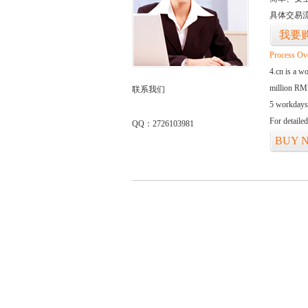
具体交易
我要
Process Ov
4.cn is a w
million RMB
联系我们
5 workdays
For detaile
QQ：2726103981
BUY 