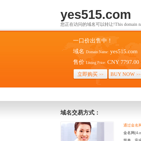
yes515.com
您正在访问的域名可以转让!This domain name i
一口价出售中！
域名
yes515.com
Domain Name:
售价
CNY 7797.00
Listing Price:
立即购买
BUY NOW
>>
>>
域名交易方式：
通过金名网(
金名网(4
简单、安