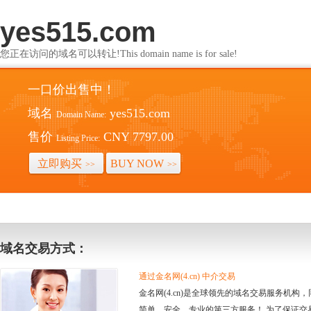
yes515.com
您正在访问的域名可以转让!This domain name is for sale!
一口价出售中！
域名
yes515.com
Domain Name:
售价
CNY 7797.00
Listing Price:
立即购买
BUY NOW
>>
>>
域名交易方式：
通过金名网(4.cn) 中介交易
金名网(4.cn)是全球领先的域名交易服务机
简单、安全、专业的第三方服务！ 为了保证交