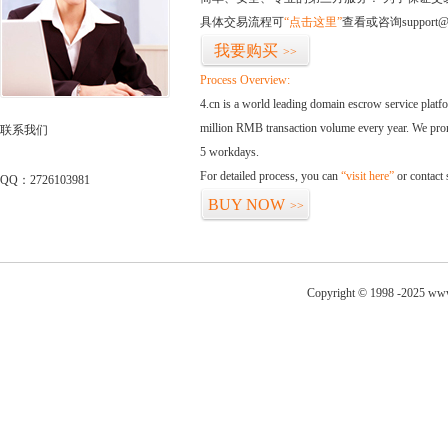
具体交易流程可
“点击这里”
查看或咨询support@
我要购买
>>
Process Overview:
4.cn is a world leading domain escrow service plat
million RMB transaction volume every year. We promi
联系我们
5 workdays.
For detailed process, you can
“visit here”
or contact
QQ：2726103981
BUY NOW
>>
Copyright © 1998 -2025 www