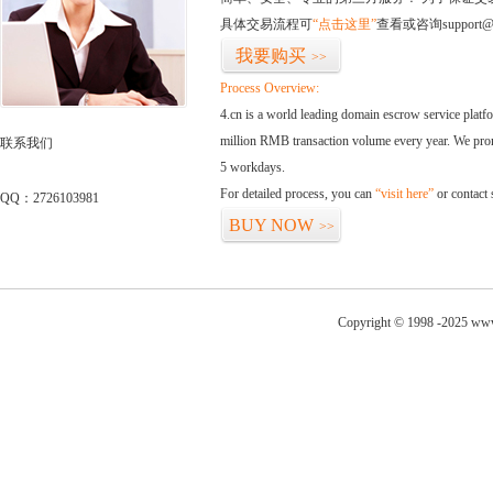
具体交易流程可
“点击这里”
查看或咨询support@
我要购买
>>
Process Overview:
4.cn is a world leading domain escrow service plat
million RMB transaction volume every year. We promi
联系我们
5 workdays.
For detailed process, you can
“visit here”
or contact
QQ：2726103981
BUY NOW
>>
Copyright © 1998 -2025 www