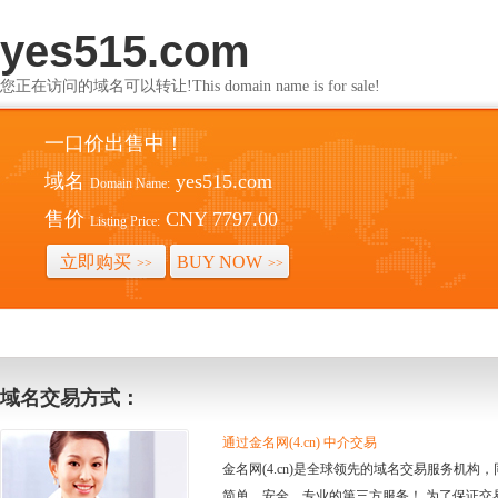
yes515.com
您正在访问的域名可以转让!This domain name is for sale!
一口价出售中！
域名
yes515.com
Domain Name:
售价
CNY 7797.00
Listing Price:
立即购买
BUY NOW
>>
>>
域名交易方式：
通过金名网(4.cn) 中介交易
金名网(4.cn)是全球领先的域名交易服务机
简单、安全、专业的第三方服务！ 为了保证交