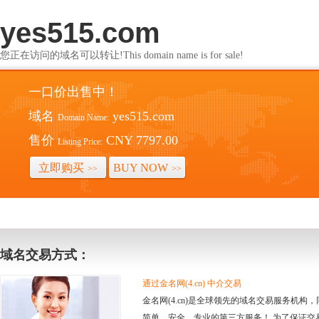
yes515.com
您正在访问的域名可以转让!This domain name is for sale!
一口价出售中！
域名
yes515.com
Domain Name:
售价
CNY 7797.00
Listing Price:
立即购买
BUY NOW
>>
>>
域名交易方式：
通过金名网(4.cn) 中介交易
金名网(4.cn)是全球领先的域名交易服务机
简单、安全、专业的第三方服务！ 为了保证交