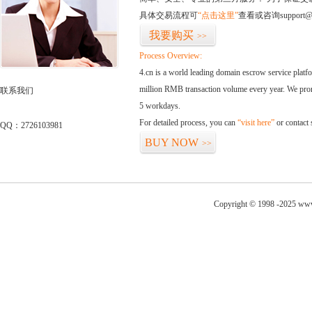
具体交易流程可
“点击这里”
查看或咨询support@
我要购买
>>
Process Overview:
4.cn is a world leading domain escrow service plat
million RMB transaction volume every year. We promi
联系我们
5 workdays.
For detailed process, you can
“visit here”
or contact
QQ：2726103981
BUY NOW
>>
Copyright © 1998 -2025 www