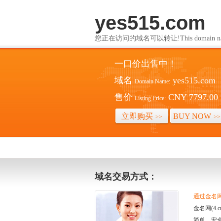
yes515.com
您正在访问的域名可以转让!This domain name i
一口价出售中！
域名
yes515.com
Domain Name:
售价
CNY 7797.00
Listing Price:
立即购买
BUY NOW
>>
>>
域名交易方式：
通过金名网(
金名网(4
简单、安