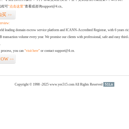
流程可
“点击这里”
查看或咨询support@4.cn。
购买
>>
erview:
orld leading domain escrow service platform and ICANN-Accredited Registrar, with 6 years ri
 transaction volume every year. We promise our clients with professional, safe and easy third-
.
d process, you can
“visit here”
or contact support@4.cn.
NOW
>>
Copyright © 1998 -2025 www.yes515.com All Rights Reserved
51La