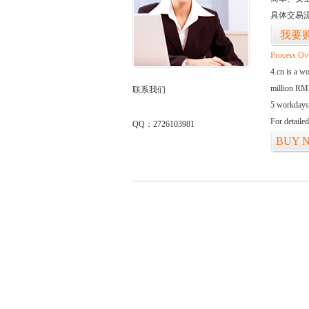
具体交易
我要
Process Ov
4.cn is a w
million RMB
联系我们
5 workdays
For detaile
QQ：2726103981
BUY 