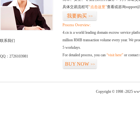
具体交易流程可
“点击这里”
查看或咨询support@
我要购买
>>
Process Overview:
4.cn is a world leading domain escrow service plat
million RMB transaction volume every year. We promi
联系我们
5 workdays.
For detailed process, you can
“visit here”
or contact
QQ：2726103981
BUY NOW
>>
Copyright © 1998 -2025 www