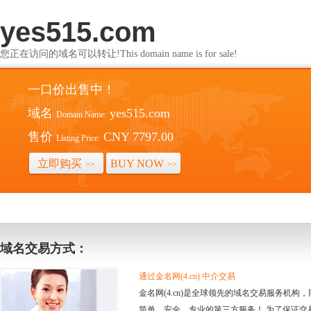
yes515.com
您正在访问的域名可以转让!This domain name is for sale!
一口价出售中！
域名
yes515.com
Domain Name:
售价
CNY 7797.00
Listing Price:
立即购买
BUY NOW
>>
>>
域名交易方式：
通过金名网(4.cn) 中介交易
金名网(4.cn)是全球领先的域名交易服务机
简单、安全、专业的第三方服务！ 为了保证交