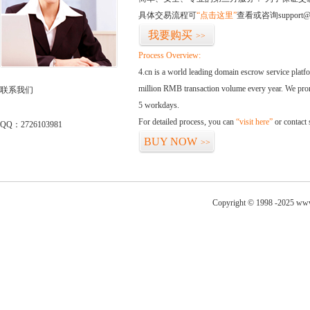
具体交易流程可
“点击这里”
查看或咨询support@
我要购买
>>
Process Overview:
4.cn is a world leading domain escrow service plat
million RMB transaction volume every year. We promi
联系我们
5 workdays.
For detailed process, you can
“visit here”
or contact
QQ：2726103981
BUY NOW
>>
Copyright © 1998 -2025 www