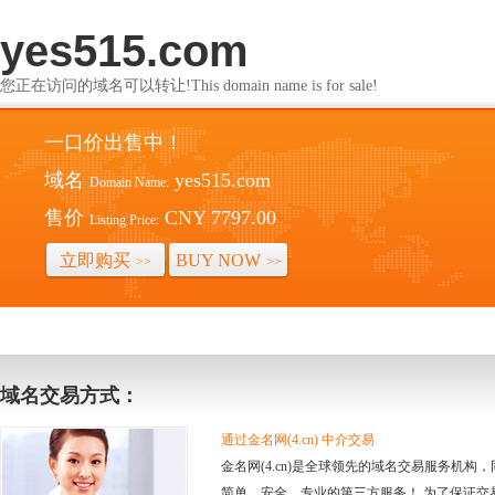
yes515.com
您正在访问的域名可以转让!This domain name is for sale!
一口价出售中！
域名
yes515.com
Domain Name:
售价
CNY 7797.00
Listing Price:
立即购买
BUY NOW
>>
>>
域名交易方式：
通过金名网(4.cn) 中介交易
金名网(4.cn)是全球领先的域名交易服务机
简单、安全、专业的第三方服务！ 为了保证交