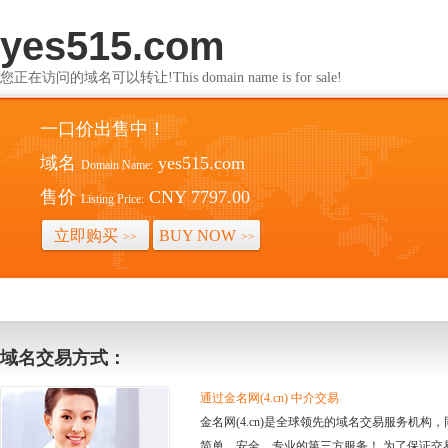
yes515.com
您正在访问的域名可以转让!This domain name is for sale!
一口价出售中！
域名
yes515.com
Domain Name:
售价
CNY 7797.00
Listing Price:
立即购买
BUY NOW
>>
>>
域名交易方式：
通过金名网(4.cn) 中介交易
金名网(4.cn)是全球领先的域名交易服务机
简单、安全、专业的第三方服务！ 为了保证交