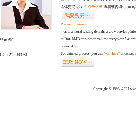
具体交易流程可
“点击这里”
查看或咨询support@
我要购买
>>
Process Overview:
4.cn is a world leading domain escrow service plat
million RMB transaction volume every year. We promi
联系我们
5 workdays.
For detailed process, you can
“visit here”
or contact
QQ：2726103981
BUY NOW
>>
Copyright © 1998 -2025 www