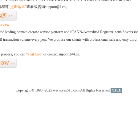
流程可
“点击这里”
查看或咨询support@4.cn。
购买
>>
erview:
orld leading domain escrow service platform and ICANN-Accredited Registrar, with 6 years ri
 transaction volume every year. We promise our clients with professional, safe and easy third-
.
d process, you can
“visit here”
or contact support@4.cn.
NOW
>>
Copyright © 1998 -2025 www.yes515.com All Rights Reserved
51La