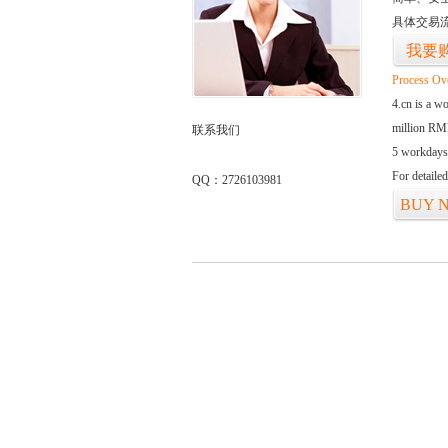
具体交易
我要
Process Ov
4.cn is a w
million RMB
联系我们
5 workdays
For detaile
QQ：2726103981
BUY 