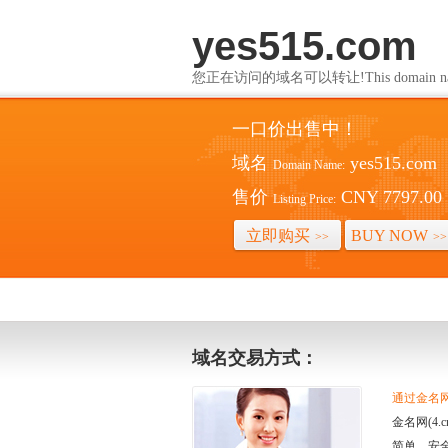
yes515.com
您正在访问的域名可以转让!This domain name i
一口价出售中！
域名
yes515.com
Domain Name:
售价
CNY 7797.00
Listing Price:
立即购买
BUY NOW
>>
>>
域名交易方式：
通过金名网(
金名网(4
简单、安