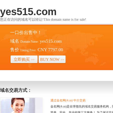
yes515.com
您正在访问的域名可以转让!This domain name is for sale!
一口价出售中！
域名
yes515.com
Domain Name:
售价
CNY 7797.00
Listing Price:
立即购买
BUY NOW
>>
>>
域名交易方式：
通过金名网(4.cn) 中介交易
金名网(4.cn)是全球领先的域名交易服务机
简单、安全、专业的第三方服务！ 为了保证交