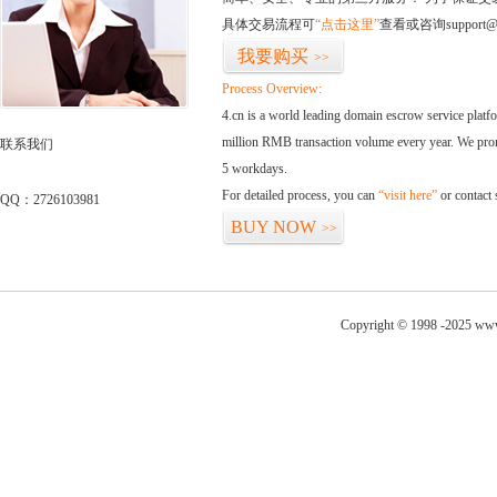
具体交易流程可
“点击这里”
查看或咨询support@
我要购买
>>
Process Overview:
4.cn is a world leading domain escrow service plat
million RMB transaction volume every year. We promi
联系我们
5 workdays.
For detailed process, you can
“visit here”
or contact
QQ：2726103981
BUY NOW
>>
Copyright © 1998 -2025 www