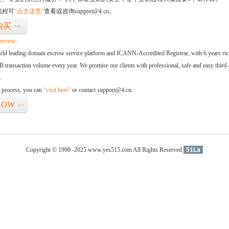
流程可
“点击这里”
查看或咨询support@4.cn。
购买
>>
erview:
orld leading domain escrow service platform and ICANN-Accredited Registrar, with 6 years ri
 transaction volume every year. We promise our clients with professional, safe and easy third-
.
d process, you can
“visit here”
or contact support@4.cn.
NOW
>>
Copyright © 1998 -2025 www.yes515.com All Rights Reserved
51La