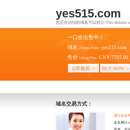
yes515.com
您正在访问的域名可以转让!This domain name i
一口价出售中！
域名
yes515.com
Domain Name:
售价
CNY 7797.00
Listing Price:
立即购买
BUY NOW
>>
>>
域名交易方式：
通过金名网(
金名网(4
简单、安