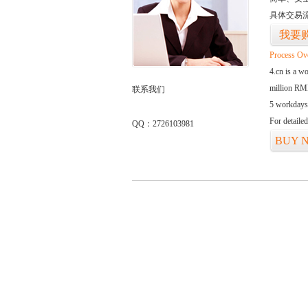
具体交易
我要
Process Ov
4.cn is a w
million RMB
联系我们
5 workdays
For detaile
QQ：2726103981
BUY 