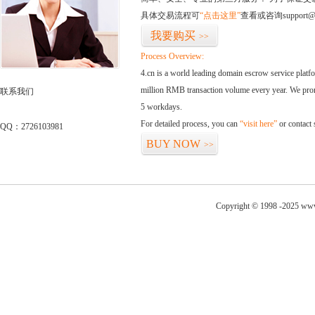
具体交易流程可
“点击这里”
查看或咨询support@
我要购买
>>
Process Overview:
4.cn is a world leading domain escrow service plat
million RMB transaction volume every year. We promi
联系我们
5 workdays.
For detailed process, you can
“visit here”
or contact
QQ：2726103981
BUY NOW
>>
Copyright © 1998 -2025 www