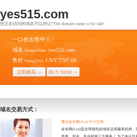
yes515.com
您正在访问的域名可以转让!This domain name is for sale!
一口价出售中！
域名
yes515.com
Domain Name:
售价
CNY 7797.00
Listing Price:
立即购买
BUY NOW
>>
>>
域名交易方式：
通过金名网(4.cn) 中介交易
金名网(4.cn)是全球领先的域名交易服务机
简单、安全、专业的第三方服务！ 为了保证交