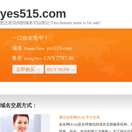
yes515.com
您正在访问的域名可以转让!This domain name is for sale!
一口价出售中！
域名
yes515.com
Domain Name:
售价
CNY 7797.00
Listing Price:
立即购买
BUY NOW
>>
>>
域名交易方式：
通过金名网(4.cn) 中介交易
金名网(4.cn)是全球领先的域名交易服务机
简单、安全、专业的第三方服务！ 为了保证交