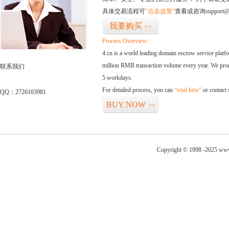
具体交易流程可
“点击这里”
查看或咨询support@
我要购买
>>
Process Overview:
4.cn is a world leading domain escrow service plat
million RMB transaction volume every year. We promi
联系我们
5 workdays.
For detailed process, you can
“visit here”
or contact
QQ：2726103981
BUY NOW
>>
Copyright © 1998 -2025 www