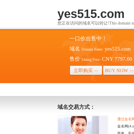
yes515.com
您正在访问的域名可以转让!This domain name i
一口价出售中！
域名
yes515.com
Domain Name:
售价
CNY 7797.00
Listing Price:
立即购买
BUY NOW
>>
>>
域名交易方式：
通过金名网(
金名网(4
简单、安