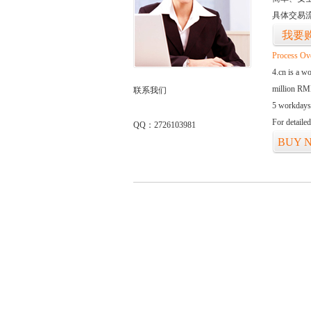
具体交易
我要
Process Ov
4.cn is a w
million RMB
联系我们
5 workdays
For detaile
QQ：2726103981
BUY 