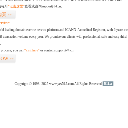
流程可
“点击这里”
查看或咨询support@4.cn。
购买
>>
erview:
orld leading domain escrow service platform and ICANN-Accredited Registrar, with 6 years ri
 transaction volume every year. We promise our clients with professional, safe and easy third-
.
d process, you can
“visit here”
or contact support@4.cn.
NOW
>>
Copyright © 1998 -2025 www.yes515.com All Rights Reserved
51La