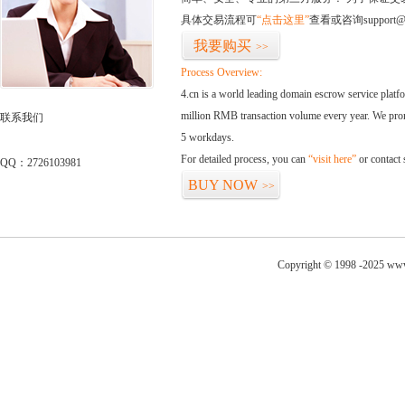
具体交易流程可
“点击这里”
查看或咨询support@
我要购买
>>
Process Overview:
4.cn is a world leading domain escrow service plat
million RMB transaction volume every year. We promi
联系我们
5 workdays.
For detailed process, you can
“visit here”
or contact
QQ：2726103981
BUY NOW
>>
Copyright © 1998 -2025 www