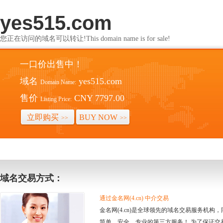
yes515.com
您正在访问的域名可以转让!This domain name is for sale!
一口价出售中！
域名
yes515.com
Domain Name:
售价
CNY 7797.00
Listing Price:
立即购买
BUY NOW
>>
>>
域名交易方式：
通过金名网(4.cn) 中介交易
金名网(4.cn)是全球领先的域名交易服务机
简单、安全、专业的第三方服务！ 为了保证交