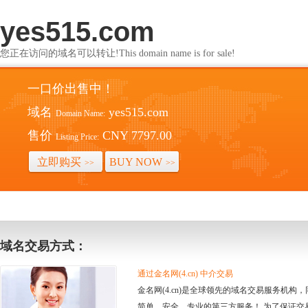
yes515.com
您正在访问的域名可以转让!This domain name is for sale!
一口价出售中！
域名
yes515.com
Domain Name:
售价
CNY 7797.00
Listing Price:
立即购买
BUY NOW
>>
>>
域名交易方式：
通过金名网(4.cn) 中介交易
金名网(4.cn)是全球领先的域名交易服务机
简单、安全、专业的第三方服务！ 为了保证交