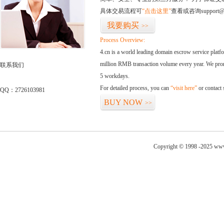
具体交易流程可
“点击这里”
查看或咨询support@
我要购买
>>
Process Overview:
4.cn is a world leading domain escrow service plat
million RMB transaction volume every year. We promi
联系我们
5 workdays.
For detailed process, you can
“visit here”
or contact
QQ：2726103981
BUY NOW
>>
Copyright © 1998 -2025 www