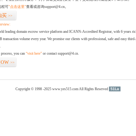
流程可
“点击这里”
查看或咨询support@4.cn。
购买
>>
erview:
orld leading domain escrow service platform and ICANN-Accredited Registrar, with 6 years ri
 transaction volume every year. We promise our clients with professional, safe and easy third-
.
d process, you can
“visit here”
or contact support@4.cn.
NOW
>>
Copyright © 1998 -2025 www.yes515.com All Rights Reserved
51La