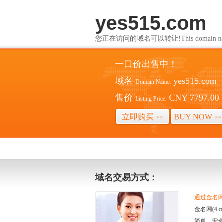
yes515.com
您正在访问的域名可以转让!This domain name i
一口价出售中！
域名
yes515.com
Domain Name:
售价
CNY 7797.00
Listing Price:
立即购买
BUY NOW
>>
>>
域名交易方式：
通过金名网(
金名网(4
简单、安