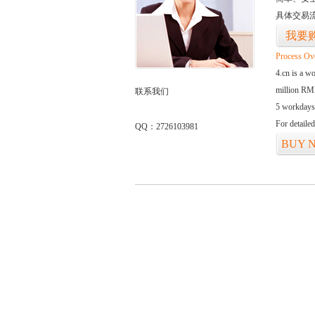
具体交易
我要
Process Ov
4.cn is a w
million RMB
联系我们
5 workdays
For detaile
QQ：2726103981
BUY 