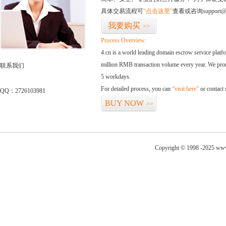
具体交易流程可
“点击这里”
查看或咨询support@
我要购买
>>
Process Overview:
4.cn is a world leading domain escrow service plat
million RMB transaction volume every year. We promi
联系我们
5 workdays.
For detailed process, you can
“visit here”
or contact
QQ：2726103981
BUY NOW
>>
Copyright © 1998 -2025 www