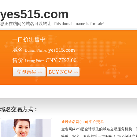
yes515.com
您正在访问的域名可以转让!This domain name is for sale!
一口价出售中！
域名
yes515.com
Domain Name:
售价
CNY 7797.00
Listing Price:
立即购买
BUY NOW
>>
>>
域名交易方式：
通过金名网(4.cn) 中介交易
金名网(4.cn)是全球领先的域名交易服务机
简单、安全、专业的第三方服务！ 为了保证交